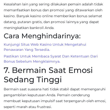
Kesalahan lain yang sering dilakukan pemain adalah tidak
memanfaatkan bonus dan promosi yang ditawarkan oleh
kasino. Banyak kasino online memberikan bonus selamat
datang, putaran gratis, dan promosi lainnya yang dapat
meningkatkan bankroll Anda.
Cara Menghindarinya:
Kunjungi Situs Web Kasino Untuk Mengetahui
Penawaran Yang Tersedia.
Pastikan Untuk Membaca Syarat Dan Ketentuan Dari
Bonus Sebelum Mengklaimnya.
7. Bermain Saat Emosi
Sedang Tinggi
Bermain saat suasana hati tidak stabil dapat memengaruhi
pengambilan keputusan Anda. Pemain cenderung
membuat keputusan impulsif saat terpengaruh oleh emosi,
seperti marah atau frustrasi.