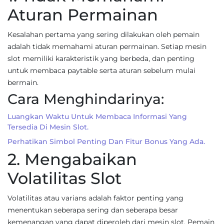
Aturan Permainan
Kesalahan pertama yang sering dilakukan oleh pemain
adalah tidak memahami aturan permainan. Setiap mesin
slot memiliki karakteristik yang berbeda, dan penting
untuk membaca paytable serta aturan sebelum mulai
bermain.
Cara Menghindarinya:
Luangkan Waktu Untuk Membaca Informasi Yang
Tersedia Di Mesin Slot.
Perhatikan Simbol Penting Dan Fitur Bonus Yang Ada.
2. Mengabaikan
Volatilitas Slot
Volatilitas atau varians adalah faktor penting yang
menentukan seberapa sering dan seberapa besar
kemenangan yang dapat diperoleh dari mesin slot. Pemain