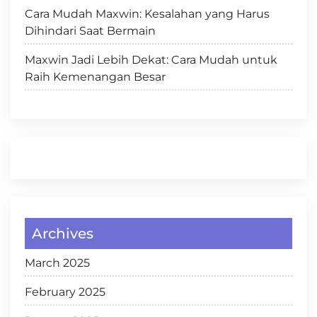
Cara Mudah Maxwin: Kesalahan yang Harus
Dihindari Saat Bermain
Maxwin Jadi Lebih Dekat: Cara Mudah untuk
Raih Kemenangan Besar
Archives
March 2025
February 2025