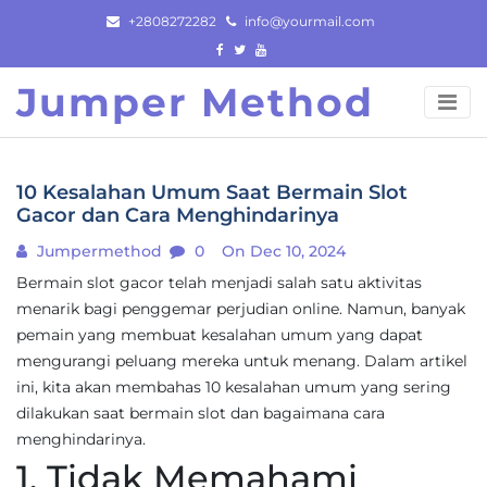
Skip
+2808272282
info@yourmail.com
to
content
Jumper Method
10 Kesalahan Umum Saat Bermain Slot
Gacor dan Cara Menghindarinya
Jumpermethod
0
On Dec 10, 2024
Bermain slot gacor telah menjadi salah satu aktivitas
menarik bagi penggemar perjudian online. Namun, banyak
pemain yang membuat kesalahan umum yang dapat
mengurangi peluang mereka untuk menang. Dalam artikel
ini, kita akan membahas 10 kesalahan umum yang sering
dilakukan saat bermain slot dan bagaimana cara
menghindarinya.
1. Tidak Memahami