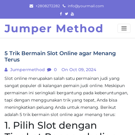
Skip
+2808272282
info@yourmail.com
to
content
Jumper Method
5 Trik Bermain Slot Online agar Menang
Terus
Jumpermethod
0
On Oct 09, 2024
Slot online merupakan salah satu permainan judi yang
sangat populer di kalangan pemain judi online. Meskipun
permainan ini seringkali bergantung pada keberuntungan,
tapi dengan menggunakan trik yang tepat, Anda bisa
meningkatkan peluang Anda untuk menang. Berikut
adalah 5 trik bermain slot online agar menang terus:
1. Pilih Slot dengan