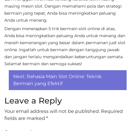
masing mesin slot. Dengan memahami pola dan strategi
bermain yang tepat, Anda bisa meningkatkan peluang
Anda untuk menang.
Dengan menerapkan 5 trik bermain slot online di atas,
Anda bisa meningkatkan peluang Anda untuk menang dan
meraih kemenangan yang besar dalam permainan judi slot
online. Ingatlah untuk bermain dengan tanggung jawab
dan jangan terlalu mengandalkan keberuntungan semata.
Selamat bermain dan semoga sukses!
Post
Next:
Rahasia Main Slot Online: Teknik
navigation
Bermain yang Efektif
Leave a Reply
Your email address will not be published.
Required
fields are marked
*