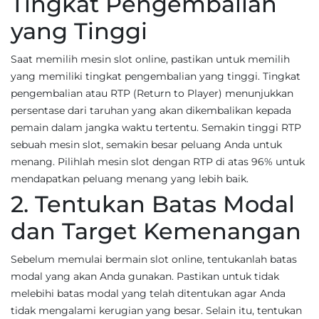
Tingkat Pengembalian
yang Tinggi
Saat memilih mesin slot online, pastikan untuk memilih
yang memiliki tingkat pengembalian yang tinggi. Tingkat
pengembalian atau RTP (Return to Player) menunjukkan
persentase dari taruhan yang akan dikembalikan kepada
pemain dalam jangka waktu tertentu. Semakin tinggi RTP
sebuah mesin slot, semakin besar peluang Anda untuk
menang. Pilihlah mesin slot dengan RTP di atas 96% untuk
mendapatkan peluang menang yang lebih baik.
2. Tentukan Batas Modal
dan Target Kemenangan
Sebelum memulai bermain slot online, tentukanlah batas
modal yang akan Anda gunakan. Pastikan untuk tidak
melebihi batas modal yang telah ditentukan agar Anda
tidak mengalami kerugian yang besar. Selain itu, tentukan