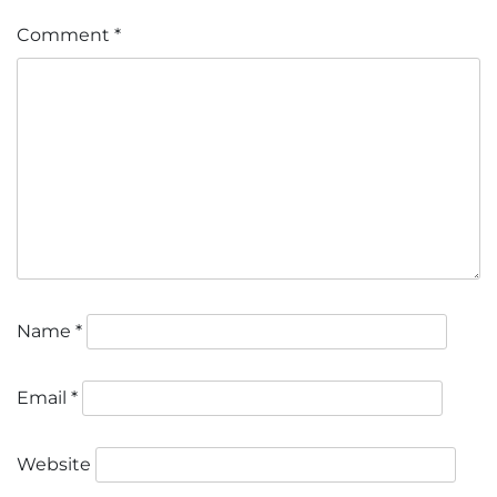
Comment
*
Name
*
Email
*
Website