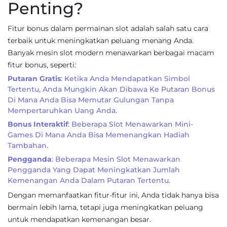
Penting?
Fitur bonus dalam permainan slot adalah salah satu cara
terbaik untuk meningkatkan peluang menang Anda.
Banyak mesin slot modern menawarkan berbagai macam
fitur bonus, seperti:
Putaran Gratis
: Ketika Anda Mendapatkan Simbol
Tertentu, Anda Mungkin Akan Dibawa Ke Putaran Bonus
Di Mana Anda Bisa Memutar Gulungan Tanpa
Mempertaruhkan Uang Anda.
Bonus Interaktif
: Beberapa Slot Menawarkan Mini-
Games Di Mana Anda Bisa Memenangkan Hadiah
Tambahan.
Pengganda
: Beberapa Mesin Slot Menawarkan
Pengganda Yang Dapat Meningkatkan Jumlah
Kemenangan Anda Dalam Putaran Tertentu.
Dengan memanfaatkan fitur-fitur ini, Anda tidak hanya bisa
bermain lebih lama, tetapi juga meningkatkan peluang
untuk mendapatkan kemenangan besar.