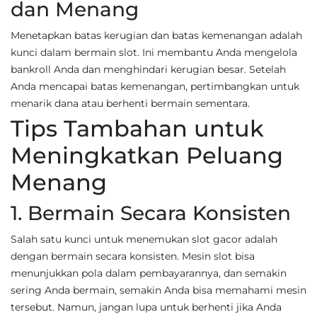
dan Menang
Menetapkan batas kerugian dan batas kemenangan adalah
kunci dalam bermain slot. Ini membantu Anda mengelola
bankroll Anda dan menghindari kerugian besar. Setelah
Anda mencapai batas kemenangan, pertimbangkan untuk
menarik dana atau berhenti bermain sementara.
Tips Tambahan untuk
Meningkatkan Peluang
Menang
1. Bermain Secara Konsisten
Salah satu kunci untuk menemukan slot gacor adalah
dengan bermain secara konsisten. Mesin slot bisa
menunjukkan pola dalam pembayarannya, dan semakin
sering Anda bermain, semakin Anda bisa memahami mesin
tersebut. Namun, jangan lupa untuk berhenti jika Anda