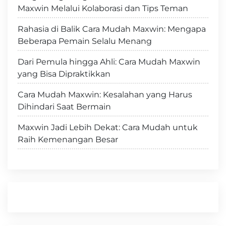
Maxwin Melalui Kolaborasi dan Tips Teman
Rahasia di Balik Cara Mudah Maxwin: Mengapa
Beberapa Pemain Selalu Menang
Dari Pemula hingga Ahli: Cara Mudah Maxwin
yang Bisa Dipraktikkan
Cara Mudah Maxwin: Kesalahan yang Harus
Dihindari Saat Bermain
Maxwin Jadi Lebih Dekat: Cara Mudah untuk
Raih Kemenangan Besar