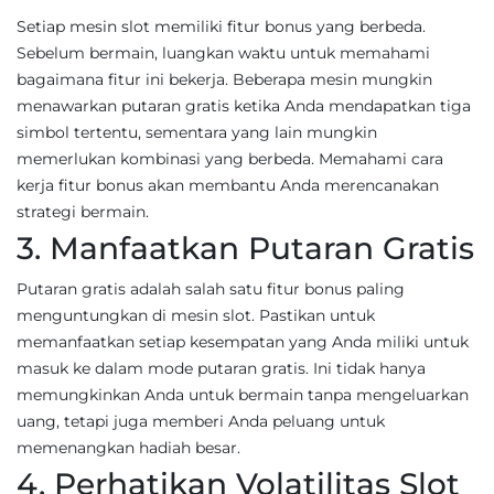
Setiap mesin slot memiliki fitur bonus yang berbeda.
Sebelum bermain, luangkan waktu untuk memahami
bagaimana fitur ini bekerja. Beberapa mesin mungkin
menawarkan putaran gratis ketika Anda mendapatkan tiga
simbol tertentu, sementara yang lain mungkin
memerlukan kombinasi yang berbeda. Memahami cara
kerja fitur bonus akan membantu Anda merencanakan
strategi bermain.
3. Manfaatkan Putaran Gratis
Putaran gratis adalah salah satu fitur bonus paling
menguntungkan di mesin slot. Pastikan untuk
memanfaatkan setiap kesempatan yang Anda miliki untuk
masuk ke dalam mode putaran gratis. Ini tidak hanya
memungkinkan Anda untuk bermain tanpa mengeluarkan
uang, tetapi juga memberi Anda peluang untuk
memenangkan hadiah besar.
4. Perhatikan Volatilitas Slot