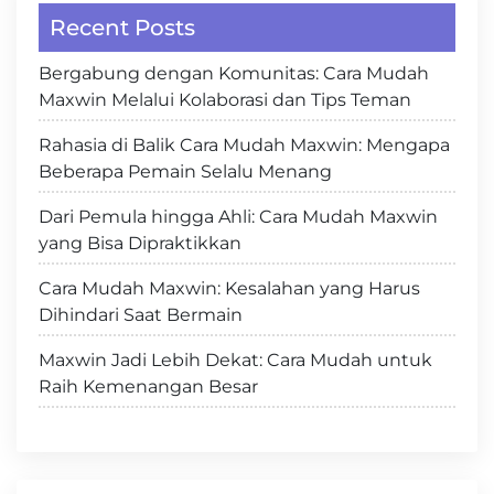
Recent Posts
Bergabung dengan Komunitas: Cara Mudah
Maxwin Melalui Kolaborasi dan Tips Teman
Rahasia di Balik Cara Mudah Maxwin: Mengapa
Beberapa Pemain Selalu Menang
Dari Pemula hingga Ahli: Cara Mudah Maxwin
yang Bisa Dipraktikkan
Cara Mudah Maxwin: Kesalahan yang Harus
Dihindari Saat Bermain
Maxwin Jadi Lebih Dekat: Cara Mudah untuk
Raih Kemenangan Besar