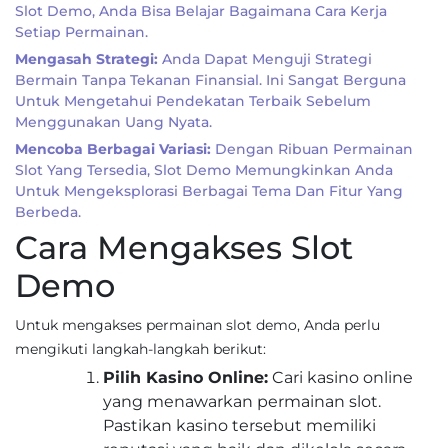
Slot Demo, Anda Bisa Belajar Bagaimana Cara Kerja
Setiap Permainan.
Mengasah Strategi:
Anda Dapat Menguji Strategi
Bermain Tanpa Tekanan Finansial. Ini Sangat Berguna
Untuk Mengetahui Pendekatan Terbaik Sebelum
Menggunakan Uang Nyata.
Mencoba Berbagai Variasi:
Dengan Ribuan Permainan
Slot Yang Tersedia, Slot Demo Memungkinkan Anda
Untuk Mengeksplorasi Berbagai Tema Dan Fitur Yang
Berbeda.
Cara Mengakses Slot
Demo
Untuk mengakses permainan slot demo, Anda perlu
mengikuti langkah-langkah berikut:
Pilih Kasino Online:
Cari kasino online
yang menawarkan permainan slot.
Pastikan kasino tersebut memiliki