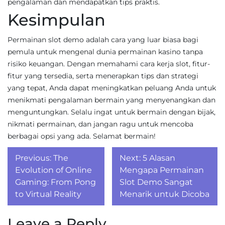
pengalaman dan mendapatkan tips praktis.
Kesimpulan
Permainan slot demo adalah cara yang luar biasa bagi
pemula untuk mengenal dunia permainan kasino tanpa
risiko keuangan. Dengan memahami cara kerja slot, fitur-
fitur yang tersedia, serta menerapkan tips dan strategi
yang tepat, Anda dapat meningkatkan peluang Anda untuk
menikmati pengalaman bermain yang menyenangkan dan
menguntungkan. Selalu ingat untuk bermain dengan bijak,
nikmati permainan, dan jangan ragu untuk mencoba
berbagai opsi yang ada. Selamat bermain!
Post
Previous:
The
Next:
5 Alasan
navigation
Evolution of Online
Mengapa Permainan
Gaming: From Pong
Slot Demo Sangat
to Virtual Reality
Menarik untuk Dicoba
Leave a Reply