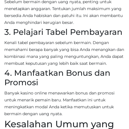
Sebelum bermain dengan uang nyata, penting untuk
menetapkan anggaran. Tentukan jumlah maksimum yang
bersedia Anda habiskan dan patuhi itu. Ini akan membantu
Anda menghindari kerugian besar.
3. Pelajari Tabel Pembayaran
Kenali tabel pembayaran sebelum bermain. Dengan
memahami berapa banyak yang bisa Anda menangkan dan
kombinasi mana yang paling menguntungkan, Anda dapat
membuat keputusan yang lebih baik saat bermain.
4. Manfaatkan Bonus dan
Promosi
Banyak kasino online menawarkan bonus dan promosi
untuk menarik pemain baru. Manfaatkan ini untuk
meningkatkan modal Anda ketika memutuskan untuk
bermain dengan uang nyata.
Kesalahan Umum yang