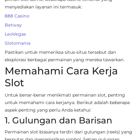
menyediakan layanan ini termasuk:
888 Casino
Betway
LeoVegas
Slotomania
Pastikan untuk memeriksa situs-situs tersebut dan
eksplorasi berbagai permainan yang mereka tawarkan.
Memahami Cara Kerja
Slot
Untuk benar-benar menikmati permainan slot, penting
untuk memahami cara kerjanya. Berikut adalah beberapa
aspek penting yang perlu Anda ketahui:
1. Gulungan dan Barisan
Permainan slot biasanya terdiri dari gulungan (reels) yang
berputar dan menampilkan simbol. Setiap gulungan