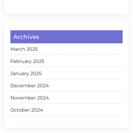
Archives
March 2025
February 2025
January 2025
December 2024
November 2024
October 2024