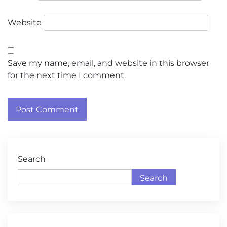
Website
Save my name, email, and website in this browser
for the next time I comment.
Search
Search