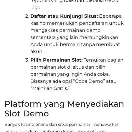
reputasi yang baik dan dikelola secara
legal.
Daftar atau Kunjungi Situs:
Beberapa
kasino memerlukan pendaftaran untuk
mengakses permainan demo,
sementara yang lain memungkinkan
Anda untuk bermain tanpa membuat
akun.
Pilih Permainan Slot:
Temukan bagian
permainan slot di situs dan pilih
permainan yang ingin Anda coba.
Biasanya ada opsi “Coba Demo” atau
“Mainkan Gratis.”
Platform yang Menyediakan
Slot Demo
Banyak kasino online dan situs permainan menawarkan
pilihan slot demo. Beberapa kasino terkenal yang