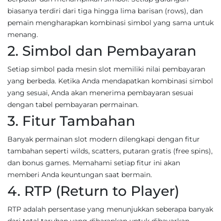
biasanya terdiri dari tiga hingga lima barisan (rows), dan
pemain mengharapkan kombinasi simbol yang sama untuk
menang.
2. Simbol dan Pembayaran
Setiap simbol pada mesin slot memiliki nilai pembayaran
yang berbeda. Ketika Anda mendapatkan kombinasi simbol
yang sesuai, Anda akan menerima pembayaran sesuai
dengan tabel pembayaran permainan.
3. Fitur Tambahan
Banyak permainan slot modern dilengkapi dengan fitur
tambahan seperti wilds, scatters, putaran gratis (free spins),
dan bonus games. Memahami setiap fitur ini akan
memberi Anda keuntungan saat bermain.
4. RTP (Return to Player)
RTP adalah persentase yang menunjukkan seberapa banyak