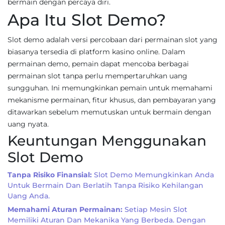
bermain dengan percaya diri.
Apa Itu Slot Demo?
Slot demo adalah versi percobaan dari permainan slot yang
biasanya tersedia di platform kasino online. Dalam
permainan demo, pemain dapat mencoba berbagai
permainan slot tanpa perlu mempertaruhkan uang
sungguhan. Ini memungkinkan pemain untuk memahami
mekanisme permainan, fitur khusus, dan pembayaran yang
ditawarkan sebelum memutuskan untuk bermain dengan
uang nyata.
Keuntungan Menggunakan
Slot Demo
Tanpa Risiko Finansial:
Slot Demo Memungkinkan Anda
Untuk Bermain Dan Berlatih Tanpa Risiko Kehilangan
Uang Anda.
Memahami Aturan Permainan:
Setiap Mesin Slot
Memiliki Aturan Dan Mekanika Yang Berbeda. Dengan