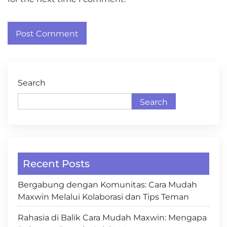
Search
Search
Recent Posts
Bergabung dengan Komunitas: Cara Mudah
Maxwin Melalui Kolaborasi dan Tips Teman
Rahasia di Balik Cara Mudah Maxwin: Mengapa