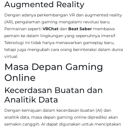
Augmented Reality
Dengan adanya perkembangan VR dan augmented reality
(AR), pengalaman gaming mengalami revolusi baru.
Permainan seperti
VRChat
dan
Beat Saber
membawa
pemain ke dalam lingkungan yang sepenuhnya imersif.
Teknologi ini tidak hanya menawarkan gameplay baru,
tetapi juga mengubah cara orang berinteraksi dalam dunia
virtual.
Masa Depan Gaming
Online
Kecerdasan Buatan dan
Analitik Data
Dengan kemajuan dalam kecerdasan buatan (AI) dan
analitik data, masa depan gaming online diprediksi akan
semakin canggih. AI dapat digunakan untuk menciptakan