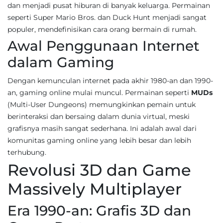
dan menjadi pusat hiburan di banyak keluarga. Permainan
seperti Super Mario Bros. dan Duck Hunt menjadi sangat
populer, mendefinisikan cara orang bermain di rumah.
Awal Penggunaan Internet
dalam Gaming
Dengan kemunculan internet pada akhir 1980-an dan 1990-
an, gaming online mulai muncul. Permainan seperti
MUDs
(Multi-User Dungeons) memungkinkan pemain untuk
berinteraksi dan bersaing dalam dunia virtual, meski
grafisnya masih sangat sederhana. Ini adalah awal dari
komunitas gaming online yang lebih besar dan lebih
terhubung.
Revolusi 3D dan Game
Massively Multiplayer
Era 1990-an: Grafis 3D dan