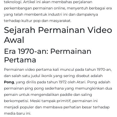
teknologi. Artikel ini akan membahas perjalanan
perkembangan permainan online, menyentuh berbagai era
yang telah membentuk industri ini dan dampaknya
terhadap kultur pop dan masyarakat.
Sejarah Permainan Video
Awal
Era 1970-an: Permainan
Pertama
Permainan video pertama kali muncul pada tahun 1970-an,
dan salah satu judul ikonik yang sering disebut adalah
Pong
, yang dirilis pada tahun 1972 oleh Atari. Pong adalah
permainan ping pong sederhana yang memungkinkan dua
pemain untuk mengendalikan paddle dan saling
berkompetisi. Meski tampak primitif, permainan ini
menjadi populer dan membawa perhatian besar terhadap
media baru ini.