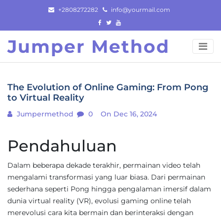
Skip
+2808272282
info@yourmail.com
to
content
Jumper Method
The Evolution of Online Gaming: From Pong
to Virtual Reality
Jumpermethod
0
On Dec 16, 2024
Pendahuluan
Dalam beberapa dekade terakhir, permainan video telah
mengalami transformasi yang luar biasa. Dari permainan
sederhana seperti Pong hingga pengalaman imersif dalam
dunia virtual reality (VR), evolusi gaming online telah
merevolusi cara kita bermain dan berinteraksi dengan